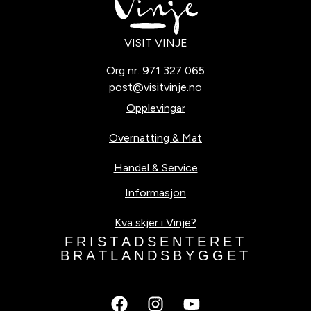
VISIT VINJE
Org nr. 971 327 065
post@visitvinje.no
Opplevingar
Overnatting & Mat
Handel & Service
Informasjon
Kva skjer i Vinje?
F
R
I
S
T
A
D
S
E
N
T
E
R
E
T
B
R
A
T
L
A
N
D
S
B
Y
G
G
E
T