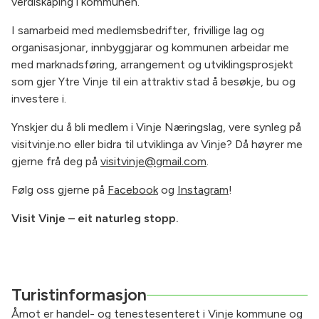
verdiskaping i kommunen.
I samarbeid med medlemsbedrifter, frivillige lag og
organisasjonar, innbyggjarar og kommunen arbeidar me
med marknadsføring, arrangement og utviklingsprosjekt
som gjer Ytre Vinje til ein attraktiv stad å besøkje, bu og
investere i.
Ynskjer du å bli medlem i Vinje Næringslag, vere synleg på
visitvinje.no eller bidra til utviklinga av Vinje? Då høyrer me
gjerne frå deg på
visitvinje@gmail.com
.
Følg oss gjerne på
Facebook
og
Instagram
!
Visit Vinje – eit naturleg stopp.
Turistinformasjon
Åmot er handel- og tenestesenteret i Vinje kommune og