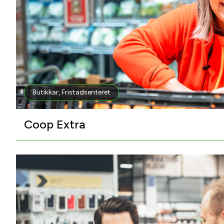
Butikkar
,
Fristadsenteret
Coop Extra