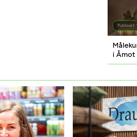
Publisert:
Målekur
i Åmot