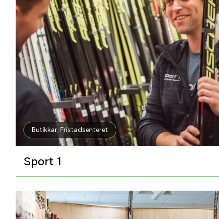
Butikkar
,
Fristadsenteret
Sport 1