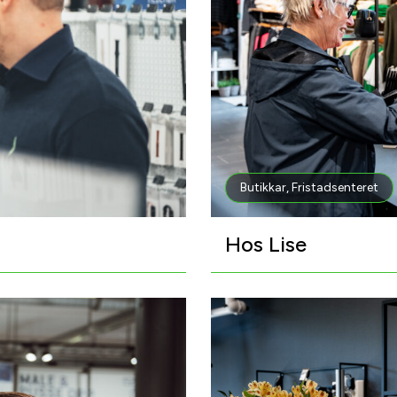
Butikkar
,
Fristadsenteret
Hos Lise