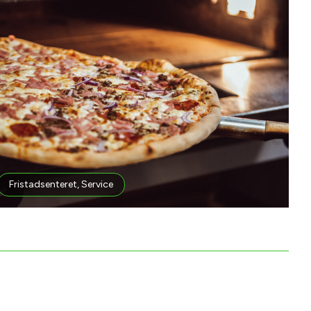
Fristadsenteret
,
Service