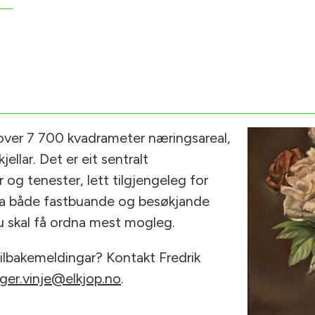
 over 7 700 kvadrameter næringsareal,
ellar. Det er eit sentralt
 og tenester, lett tilgjengeleg for
nskja både fastbuande og besøkjande
du skal få ordna mest mogleg.
r tilbakemeldingar? Kontakt Fredrik
ger.vinje@elkjop.no
.