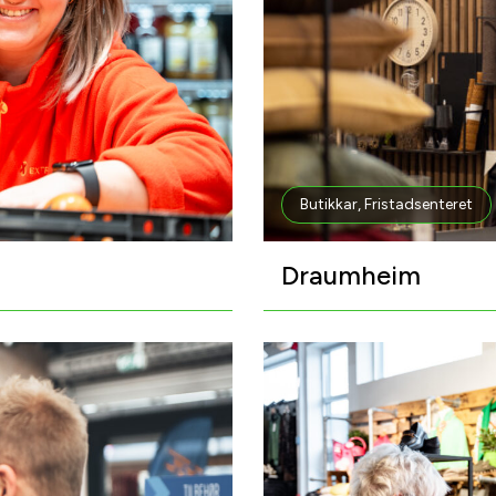
Butikkar
,
Fristadsenteret
Draumheim