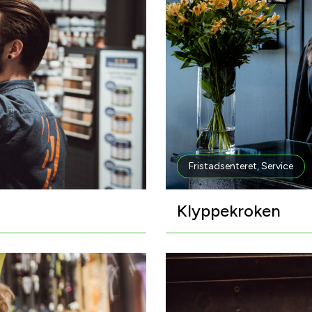
Fristadsenteret
,
Service
Klyppekroken