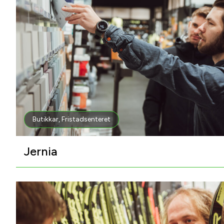
Butikkar
,
Fristadsenteret
Jernia