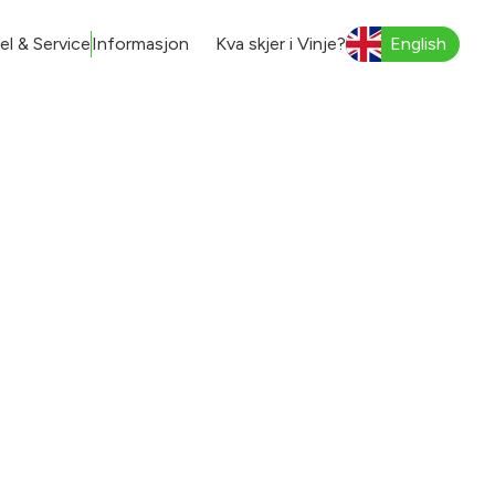
l & Service
Informasjon
Kva skjer i Vinje?