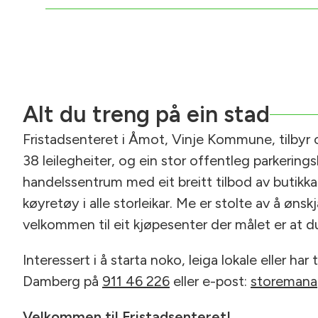
Alt du treng på ein stad
Fristadsenteret i Åmot, Vinje Kommune, tilbyr
38 leilegheiter, og ein stor offentleg parkeringskj
handelssentrum med eit breitt tilbod av butikkar
køyretøy i alle storleikar. Me er stolte av å ø
velkommen til eit kjøpesenter der målet er at 
Interessert i å starta noko, leiga lokale eller ha
Damberg på
911 46 226
eller e-post:
storemana
Velkommen til Fristadsenteret!