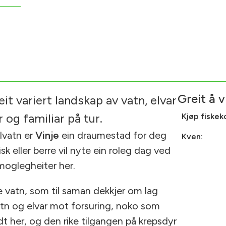
Greit å v
it variert landskap av vatn, elvar
r og familiar på tur.
Kjøp fiskek
llvatn er
Vinje
ein draumestad for deg
Kven:
isk eller berre vil nyte ein roleg dag ved
moglegheiter her.
 vatn, som til saman dekkjer om lag
atn og elvar mot forsuring, noko som
odt her, og den rike tilgangen på krepsdyr