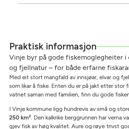
Praktisk informasjon
Vinje byr på gode fiskemoglegheiter i e
og fjellnatur – for både erfarne fiskara
Med eit stort mangfald av innsjøar, elvar og fje
som likar å fiske. Enten du er på jakt etter stor f
vatnet saman med familien, finn du gode fiske
I Vinje kommune ligg hundrevis av små og store
250 km²
. Den kalkrike berggrunnen har verna v
gjev fisk av høg kvalitet. Aure og røye trivst g