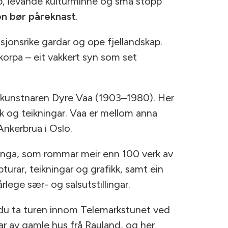
p, levande kulturminne og små stopp
en bør påreknast
.
sjonsrike gardar og ope fjellandskap.
skorpa – eit vakkert syn som set
r kunstnaren Dyre Vaa (1903–1980). Her
ikk og teikningar. Vaa er mellom anna
nkerbrua i Oslo.
mlinga, som rommar meir enn 100 verk av
turar, teikningar og grafikk, samt ein
rlege sær- og salsutstillingar.
r du ta turen innom Telemarkstunet ved
ar av gamle hus frå Rauland, og her