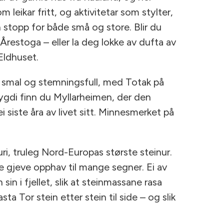
 leikar fritt, og aktivitetar som stylter,
in stopp for både små og store. Blir du
restoga – eller la deg lokke av dufta av
 Eldhuset.
r smal og stemningsfull, med Totak på
bygdi finn du Myllarheimen, der den
 siste åra av livet sitt. Minnesmerket på
ri, truleg Nord-Europas største steinur.
e gjeve opphav til mange segner. Ei av
sin i fjellet, slik at steinmassane rasa
ta Tor stein etter stein til side – og slik