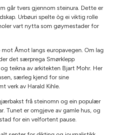
om går tvers gjennom steinura. Dette er
dskap. Urbøuri spelte òg ei viktig rolle
 holer vart nytta som gøymestader for
bake mot Åmot langs europavegen. Om lag
, der det særprega Smørklepp
og teikna av arkitekten Bjart Mohr. Her
nsen, særleg kjend for sine
mt verk av Harald Kihle.
gjærbakst frå steinomn og ein populær
nar. Tunet er omgjeve av gamle hus, og
stad for ein velfortent pause.
lt senter for dikting og journalistikk