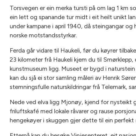
Torsvegen er ein merka tursti på om lag 1 km s
ein lett og spanande tur midt i eit heilt unikt lan
under kampane i april 1940, då steingangar og
norske motstandsstyrkar.
Ferda går vidare til Haukeli, før du køyrer til
23 kilometer frå Haukeli kjem du til Smørklepp
kunstmuseum ligg. Museet er bygd i naturstein 
kan du sjå ei stor samling måleri av Henrik Søre
stemningsfulle naturskildringar frå Telemark, sa
Nede ved elva ligg Mjonøy, kjend for nysteikt 
friluftskafé med lokale råvarer og rause porsjo
hengekøyer i skuggen gjer dette til ein perfekt 
Etterpå kan du besøke Vinjesenteret, eit nasjona