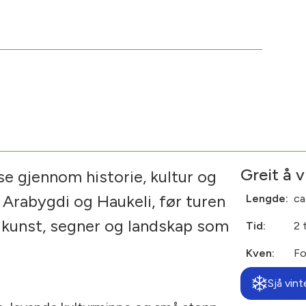
Greit å v
se gjennom historie, kultur og
 Arabygdi og Haukeli, før turen
Lengde:
ca
m kunst, segner og landskap som
Tid:
2 
Kven:
Fo
Sjå vint