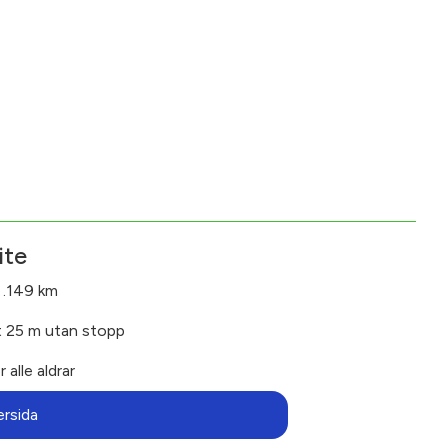
ite
 .149 km
t 25 m utan stopp
r alle aldrar
ersida