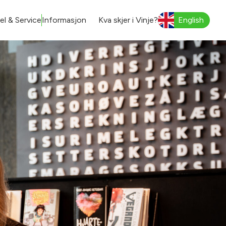
l & Service
Informasjon
Kva skjer i Vinje?