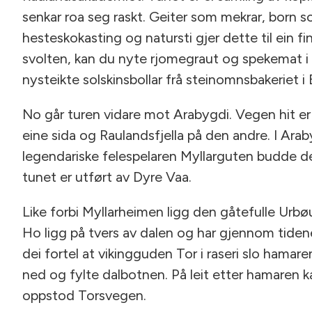
senkar roa seg raskt. Geiter som mekrar, born som
hesteskokasting og natursti gjer dette til ein f
svolten, kan du nyte rjomegraut og spekemat i Å
nysteikte solskinsbollar frå steinomnsbakeriet i
No går turen vidare mot Arabygdi. Vegen hit e
eine sida og Raulandsfjella på den andre. I Ara
legendariske felespelaren Myllarguten budde dei
tunet er utført av Dyre Vaa.
Like forbi Myllarheimen ligg den gåtefulle Urbøu
Ho ligg på tvers av dalen og har gjennom tiden
dei fortel at vikingguden Tor i raseri slo hamaren 
ned og fylte dalbotnen. På leit etter hamaren kas
oppstod Torsvegen.