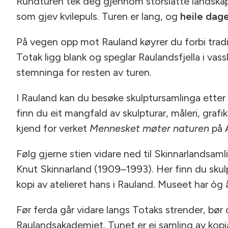
Rundturen tek deg gjennom storslåtte landska
som gjev kvilepuls. Turen er lang, og
heile dag
På vegen opp mot Rauland køyrer du forbi tradi
Totak ligg blank og speglar Raulandsfjella i vas
stemninga for resten av turen.
I Rauland kan du besøke skulptursamlinga ette
finn du eit mangfald av skulpturar, måleri, graf
kjend for verket
Mennesket møter naturen
på A
Følg gjerne stien vidare ned til Skinnarlandsa
Knut Skinnarland (1909–1993). Her finn du skulp
kopi av atelieret hans i Rauland. Museet har òg å
Før ferda går vidare langs Totaks strender, bø
Raulandsakademiet. Tunet er ei samling av kopi