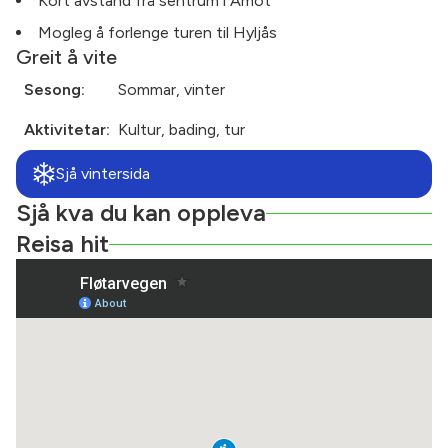
Kort avstand frå sentrum i Åmot
Mogleg å forlenge turen til Hyljås
Greit å vite
Sesong:
Sommar, vinter
Aktivitetar:
Kultur, bading, tur
Sjå vintersida
Sjå kva du kan oppleva
Reisa hit