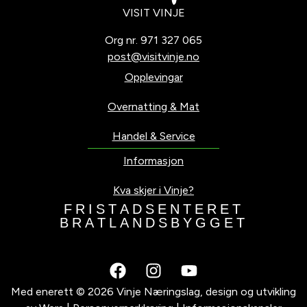
VISIT VINJE
Org nr. 971 327 065
post@visitvinje.no
Opplevingar
Overnatting & Mat
Handel & Service
Informasjon
Kva skjer i Vinje?
F
R
I
S
T
A
D
S
E
N
T
E
R
E
T
B
R
A
T
L
A
N
D
S
B
Y
G
G
E
T
Med enerett © 2026 Vinje Næringslag, design og utvikling