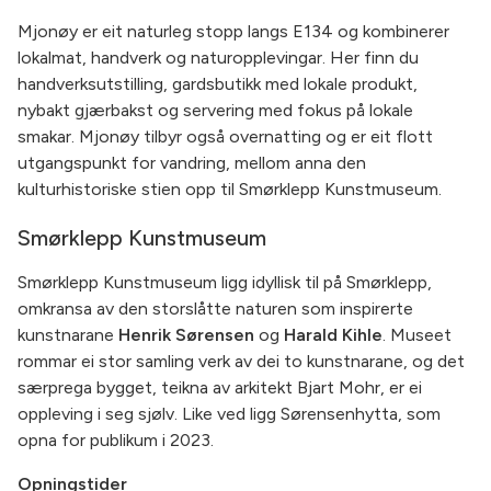
Mjonøy er eit naturleg stopp langs E134 og kombinerer
lokalmat, handverk og naturopplevingar. Her finn du
handverksutstilling, gardsbutikk med lokale produkt,
nybakt gjærbakst og servering med fokus på lokale
smakar. Mjonøy tilbyr også overnatting og er eit flott
utgangspunkt for vandring, mellom anna den
kulturhistoriske stien opp til Smørklepp Kunstmuseum.
Smørklepp Kunstmuseum
Smørklepp Kunstmuseum ligg idyllisk til på Smørklepp,
omkransa av den storslåtte naturen som inspirerte
kunstnarane
Henrik Sørensen
og
Harald Kihle
. Museet
rommar ei stor samling verk av dei to kunstnarane, og det
særprega bygget, teikna av arkitekt Bjart Mohr, er ei
oppleving i seg sjølv. Like ved ligg Sørensenhytta, som
opna for publikum i 2023.
Opningstider