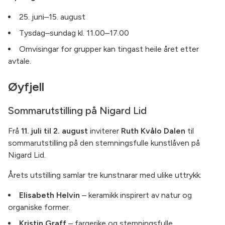
25. juni–15. august
Tysdag–sundag kl. 11.00–17.00
Omvisingar for grupper kan tingast heile året etter
avtale.
Øyfjell
Sommarutstilling på Nigard Lid
Frå
11. juli til 2. august
inviterer
Ruth Kvålo Dalen
til
sommarutstilling på den stemningsfulle kunstlåven på
Nigard Lid.
Årets utstilling samlar tre kunstnarar med ulike uttrykk:
Elisabeth Helvin
– keramikk inspirert av natur og
organiske former.
Kristin Graff
– fargerike og stemningsfulle