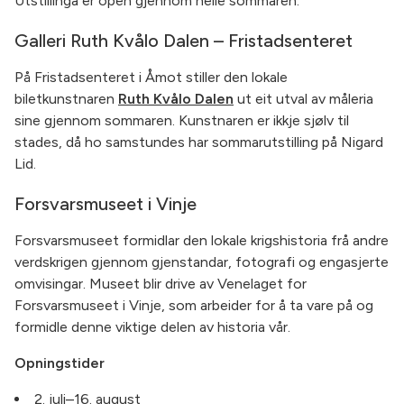
Utstillinga er open gjennom heile sommaren.
Galleri Ruth Kvålo Dalen – Fristadsenteret
På Fristadsenteret i Åmot stiller den lokale
biletkunstnaren
Ruth Kvålo Dalen
ut eit utval av måleria
sine gjennom sommaren. Kunstnaren er ikkje sjølv til
stades, då ho samstundes har sommarutstilling på Nigard
Lid.
Forsvarsmuseet i Vinje
Forsvarsmuseet formidlar den lokale krigshistoria frå andre
verdskrigen gjennom gjenstandar, fotografi og engasjerte
omvisingar. Museet blir drive av Venelaget for
Forsvarsmuseet i Vinje, som arbeider for å ta vare på og
formidle denne viktige delen av historia vår.
Opningstider
2. juli–16. august