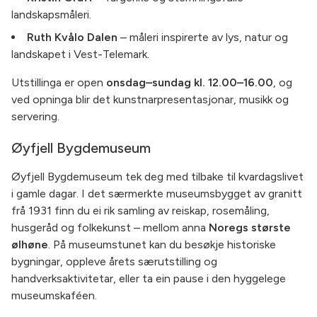
landskapsmåleri.
Ruth Kvålo Dalen
– måleri inspirerte av lys, natur og
landskapet i Vest-Telemark.
Utstillinga er open
onsdag–sundag kl. 12.00–16.00
, og
ved opninga blir det kunstnarpresentasjonar, musikk og
servering.
Øyfjell Bygdemuseum
Øyfjell Bygdemuseum tek deg med tilbake til kvardagslivet
i gamle dagar. I det særmerkte museumsbygget av granitt
frå 1931 finn du ei rik samling av reiskap, rosemåling,
husgeråd og folkekunst – mellom anna
Noregs største
ølhøne
. På museumstunet kan du besøkje historiske
bygningar, oppleve årets særutstilling og
handverksaktivitetar, eller ta ein pause i den hyggelege
museumskaféen.