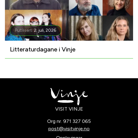
Publisert:
2. juli, 2026
Litteraturdagane i Vinje
VISIT VINJE
Org nr. 971 327 065
post@visitvinje.no
Opplevingar