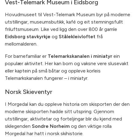
Vest-Telemark Museum i Eidsborg
Hovudmuseet til Vest-Telemark Museum byr på moderne
utstillingar, museumsbutikk, kafé og eit stemningsfullt
friluftsmuseum. Like ved ligg den over 800 år gamle
Eidsborg stavkyrkje
og
Stålekleivloftet
frå
mellomalderen.
For barnefamiliar er
Telemarkskanalen i miniatyr
ein
populær aktivitet. Her kan born og vaksne vere slusevakt
eller kaptein på små båtar og oppleve korleis
Telemarkskanalen fungerer – i miniatyr.
Norsk Skieventyr
I Morgedal kan du oppleve historia om skisporten der den
moderne skisporten hadde sitt utspring. Gjennom
utstillingar, aktivitetar og forteljingar blir du kjend med
skilegenden
Sondre Norheim
og den viktige rolla
Morgedal har hatt i norsk skihistorie.