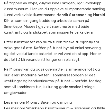
På toppen av løypa, gøymd inne i skogen, ligg Smørklepp
kunstmuseum. Her kan du oppleve ei imponerande samling
kunstverk av biletkunstnarane
Henrik Sørensen
og
Harald
Kihle
, som ein gong budde og arbeidde saman på
Smørklepp. Museet gjev eit nært møte med både
kunstnarliv og landskapet som inspirerte verka deira.
Etter kunstmøtet kan du ta turen tilbake til Mjonøy for
noko godt å ete. Kaféen på tunet byr på enkel servering,
og det velduftande bakeriet er vel verd eit stopp. Her er
det lett å bli verande litt lenger enn planlagt.
På Mjonøy kan du også overnatte i sjarmerande loft og
bur, eller i moderne hytter. I sommarsesongen er det
utstillingar og handverksutsal på tunet – perfekt for deg
som vil kombinere tur, kultur og gode smakar i rolege
omgjevnader.
Les meir om Mjonøy Bakeri og camping.
Les meir om Smørklepp kunstmuseum – Sørensen og Kihle