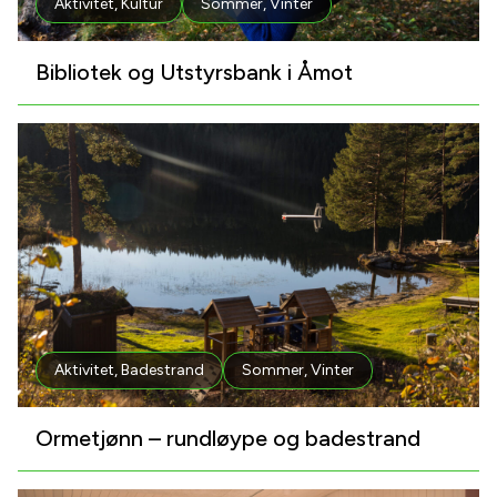
Aktivitet
,
Kultur
Sommer
,
Vinter
Bibliotek og Utstyrsbank i Åmot
Aktivitet
,
Badestrand
Sommer
,
Vinter
Ormetjønn – rundløype og badestrand