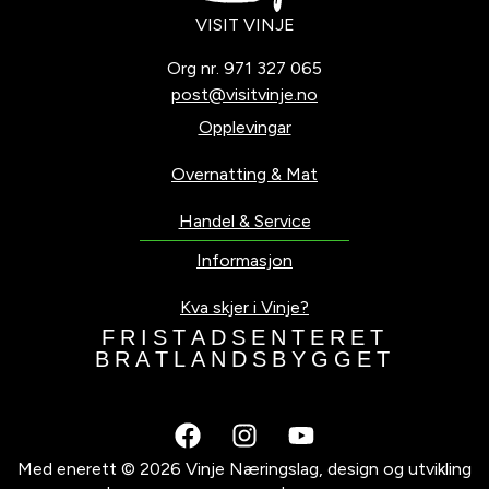
VISIT VINJE
Org nr. 971 327 065
post@visitvinje.no
Opplevingar
Overnatting & Mat
Handel & Service
Informasjon
Kva skjer i Vinje?
F
R
I
S
T
A
D
S
E
N
T
E
R
E
T
B
R
A
T
L
A
N
D
S
B
Y
G
G
E
T
Med enerett © 2026 Vinje Næringslag, design og utvikling