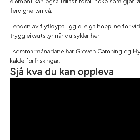
element kan også trillast forbi, noko som gjer lø
ferdigheitsnivå.
I enden av flytløypa ligg ei eiga hoppline for 
tryggleiksutstyr når du syklar her.
I sommarmånadane har Groven Camping og Hytt
kalde forfriskingar.
Sjå kva du kan oppleva