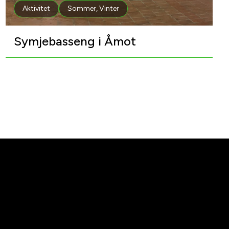
Aktivitet
Sommer
,
Vinter
Symjebasseng i Åmot