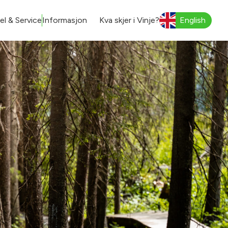
l & Service
Informasjon
Kva skjer i Vinje?