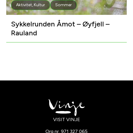
Aktivitet
,
Kultur
Sommer
Sykkelrunden Åmot – Øyfjell –
Rauland
VISIT VINJE
Org nr. 971 327 065