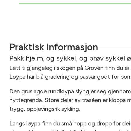
Praktisk informasjon
Pakk hjelm, og sykkel, og prøv sykkellø
Lett tilgjengeleg i skogen på Groven finn du ei
Løypa har blå gradering og passar godt for born
Den gruslagde rundløypa slyngjer seg gjenno
hyttegrenda. Store delar av traséen er kloppa m
trygg, opplevingsrik sykling.
Langs løypa finn du små hopp og dropp for dei s