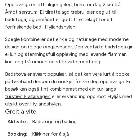
Opplevinga er lett tilgjengeleg, berre om lag 2 km frå
Åmot sentrum. Ei tilrettelagd trebru leier deg ut til
badstoga, og området er godt tilrettelagt for eit
forfriskande bad i Hyllandshylen.
Spegle kombinerer det enkle og naturlege med moderne
design og rolege omgjevnader. Den vedfyrte badstoga gir
ei lun og stemningsfull oppleving med levande flammar,
knittring frå omnen og stille vatn rundt deg.
Badstova
er svært populær, så det kan vere lurt å booke
på førehand dersom du ønskjer å sikre deg opplevinga. Eit
besøk kan også fint kombinerast med ein tur langs
turstien Fløtarvegen
eller ei vandring opp mot Hyljås med
utsikt over Hyllandshylen.
Greit å vite
Aktivitet:
Badstoge og bading
Booking:
Klikk her for å sjå