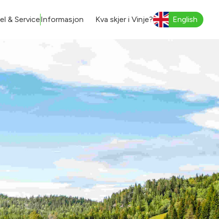
l & Service
Informasjon
Kva skjer i Vinje?