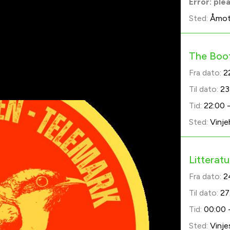
Error: ple
Sted:
Åmot
The Boo
Fra dato:
2
Til dato:
23
Tid:
22:00 
Sted:
Vinje
Litterat
Fra dato:
2
Til dato:
27
Tid:
00:00 
Sted:
Vinje