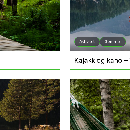
Aktivitet
Sommer
Kajakk og kano –